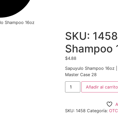
ulo Shampoo 16oz
SKU: 1458
Shampoo 
$
4.88
Sapuyulo Shampoo 16oz |
Master Case 28
SKU:
Añadir al carrito
1458
|
Sapuyulo
Shampoo
A
16oz
cantidad
SKU:
1458
Categoría:
OTC