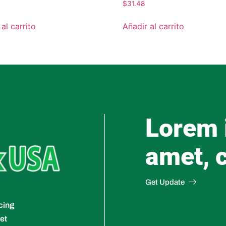
$
31.48
al carrito
Añadir al carrito
Lorem 
amet, 
Get Update
cing
et