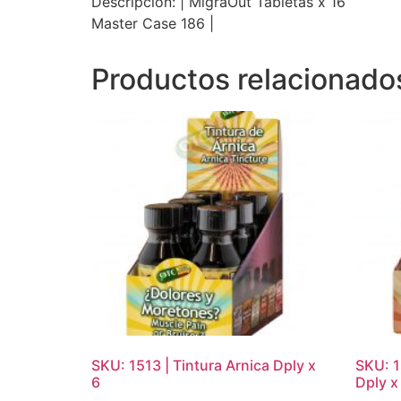
Descripcion: | MigraOut Tabletas x 16
Master Case 186 |
Productos relacionado
SKU: 1513 | Tintura Arnica Dply x
SKU: 1
6
Dply x