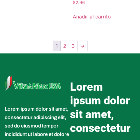
$
2.96
Añadir al carrito
1
2
3
→
Lorem
ipsum dolor
Lorem ipsum dolor sit amet,
sit amet,
consectetur adipiscing elit,
consectetur
sed do eiusmod tempor
incididunt ut labore et dolore