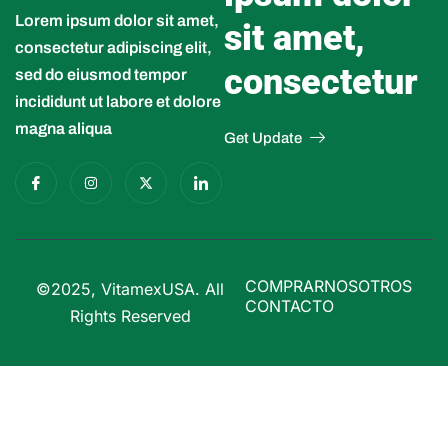
Lorem ipsum dolor sit amet,
sit amet,
consectetur adipiscing elit,
consectetur
sed do eiusmod tempor
incididunt ut labore et dolore
magna aliqua
Get Update
COMPRAR
NOSOTROS
©2025, VitamexUSA. All
CONTACTO
Rights Reserved