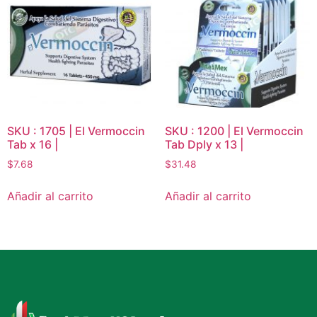
SKU : 1705 | El Vermoccin
SKU : 1200 | El Vermoccin
Tab x 16 |
Tab Dply x 13 |
$
7.68
$
31.48
Añadir al carrito
Añadir al carrito